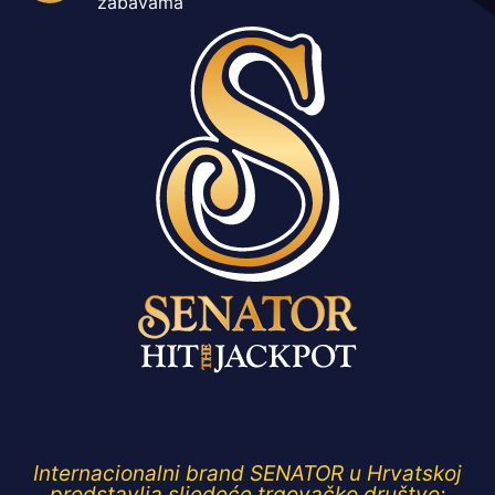
zabavama
Internacionalni brand SENATOR u Hrvatskoj
predstavlja sljedeće trgovačko društvo: