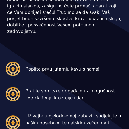
igraćih stanica, zasigurno ćete pronaći aparat koji
će Vam donijeti sreću! Trudimo se da svaki Vaš
posjet bude savršeno iskustvo kroz ljubaznu uslugu,
dobitke i posvećenost Vašem potpunom
zadovoljstvu.
Popijte prvu jutarnju kavu s nama!
Pratite sportske događaje uz mogućnost
live klađenja kroz cijeli dan!
Uživajte u cjelodnevnoj zabavi i sudjelujte u
našim posebnim tematskim večerima i