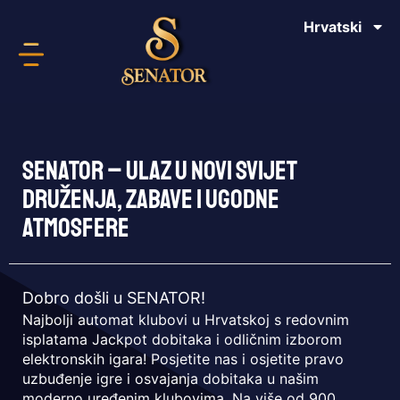
Hrvatski
English
SENATOR – ULAZ U NOVI SVIJET
DRUŽENJA, ZABAVE I UGODNE
ATMOSFERE
Dobro došli u SENATOR!
Najbolji automat klubovi u Hrvatskoj s redovnim
isplatama Jackpot dobitaka i odličnim izborom
elektronskih igara! Posjetite nas i osjetite pravo
uzbuđenje igre i osvajanja dobitaka u našim
moderno uređenim klubovima. Na više od 900