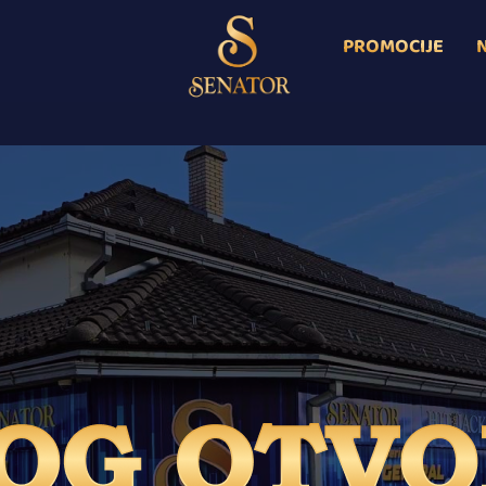
PROMOCIJE