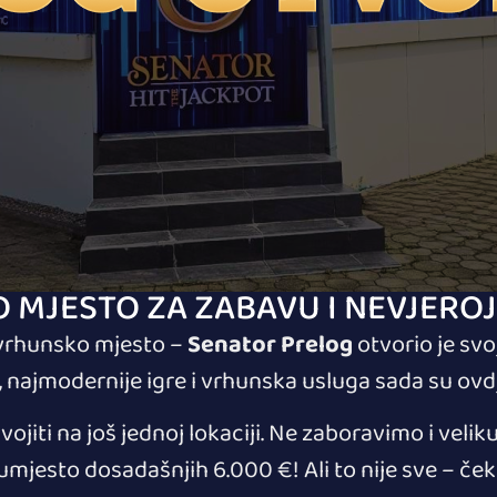
 MJESTO ZA ZABAVU I NEVJERO
o vrhunsko mjesto –
Senator Prelog
otvorio je sv
najmodernije igre i vrhunska usluga sada su ovdj
jiti na još jednoj lokaciji. Ne zaboravimo i veli
umjesto dosadašnjih 6.000 €! Ali to nije sve – ček