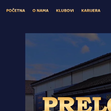
POČETNA
O NAMA
KLUBOVI
KARIJERA