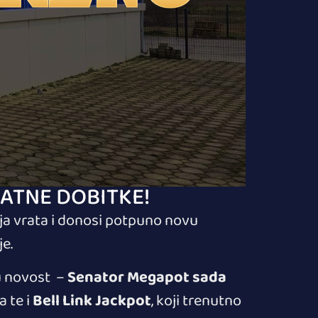
JATNE DOBITKE!
oja vrata i donosi potpuno novu
e.
ku novost –
Senator Megapot sada
a te i
Bell Link Jackpot
, koji trenutno