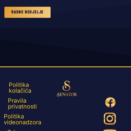
RADNE NEDJELJE
Politika
kolačića
Pravila
privatnosti
Politika
videonadzora