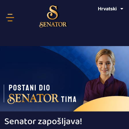
Hrvatski
English
Senator zapošljava!